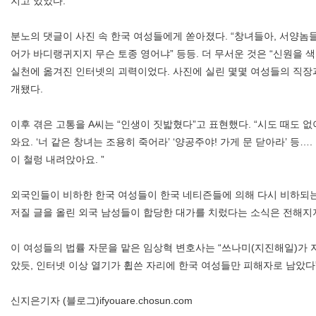
지고 있었다.
분노의 댓글이 사진 속 한국 여성들에게 쏟아졌다. “창녀들아, 서양놈들
어가 바디랭귀지지 무슨 토종 영어냐” 등등. 더 무서운 것은 “신원을 
실천에 옮겨진 인터넷의 괴력이었다. 사진에 실린 몇몇 여성들의 직장과
개됐다.
이후 겪은 고통을 A씨는 “인생이 짓밟혔다”고 표현했다. “시도 때도 
와요. ‘너 같은 창녀는 조용히 죽어라’ ‘양공주야! 가게 문 닫아라’ 등
이 철렁 내려앉아요. ”
외국인들이 비하한 한국 여성들이 한국 네티즌들에 의해 다시 비하되는
저질 글을 올린 외국 남성들이 합당한 대가를 치렀다는 소식은 전해지
이 여성들의 법률 자문을 맡은 임상혁 변호사는 “쓰나미(지진해일)가 
았듯, 인터넷 이상 열기가 휩쓴 자리에 한국 여성들만 피해자로 남았다
신지은기자 (블로그)ifyouare.chosun.com