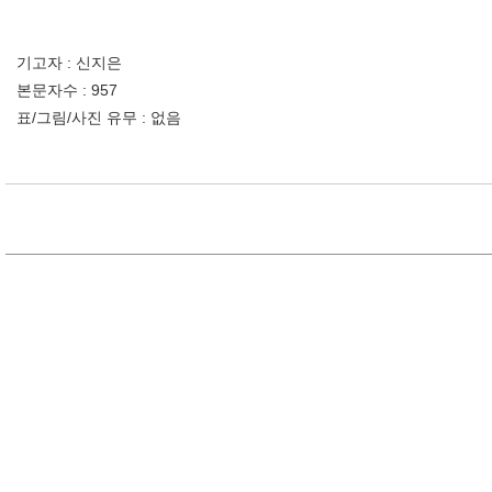
기고자 : 신지은
본문자수 : 957
표/그림/사진 유무 : 없음