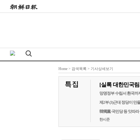
Home
>
검색목록
> 기사상세보기
[실록 대한민국림
망명정부 수립서 환국까지(1
제2부 (3)근대 정당이 
韓獨黨·국민당 등 잇따라
한시준