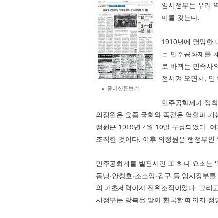
임시정부는 우리 
미를 갖는다.
1910년에 멸망한
는 민주공화제를 
로 바뀌는 민족사의
전시켜 오면서, 민
▲ 종이신문보기
민주공화제가 정착 
의정원은 요즘 국회와 똑같은 역할과 기
정원은 1919년 4월 10일 구성되었다. 
조직한 것이다. 이후 의정원은 행정부인
민주공화제를 발전시킨 또 하나 요소는 ‘
동녕·안창호·조소앙·김구 등 임시정부를
의 기초세력이자 전위조직이었다. 그리고
시정부는 광복을 맞아 환국할 때까지 정